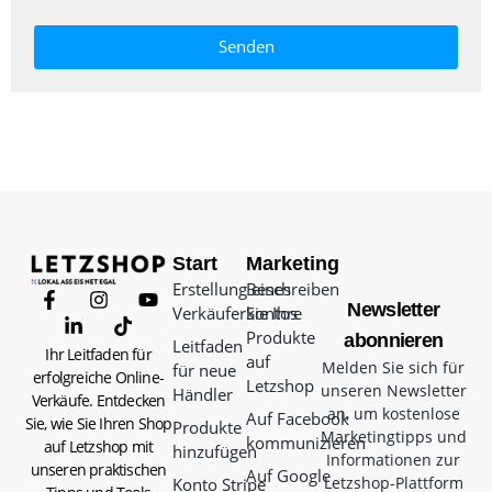
Senden
Start
Marketing
Erstellung eines
Beschreiben
Newsletter
Verkäuferkontos
Sie Ihre
Produkte
abonnieren
Leitfaden
Ihr Leitfaden für
auf
Melden Sie sich für
für neue
erfolgreiche Online-
Letzshop
unseren Newsletter
Händler
Verkäufe. Entdecken
an, um kostenlose
Auf Facebook
Sie, wie Sie Ihren Shop
Produkte
Marketingtipps und
kommunizieren
auf Letzshop mit
hinzufügen
Informationen zur
unseren praktischen
Auf Google
Letzshop-Plattform
Konto Stripe