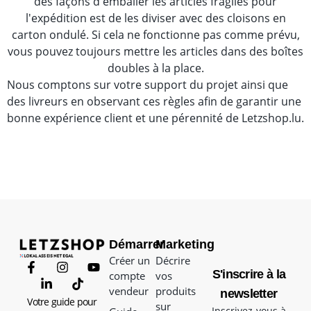
des façons d'emballer les articles fragiles pour
l'expédition est de les diviser avec des cloisons en
carton ondulé. Si cela ne fonctionne pas comme prévu,
vous pouvez toujours mettre les articles dans des boîtes
doubles à la place.
Nous comptons sur votre support du projet ainsi que
des livreurs en observant ces règles afin de garantir une
bonne expérience client et une pérennité de Letzshop.lu.
Démarrer
Marketing
Créer un
Décrire
S'inscrire à la
compte
vos
vendeur
produits
newsletter
Votre guide pour
sur
Inscrivez-vous à