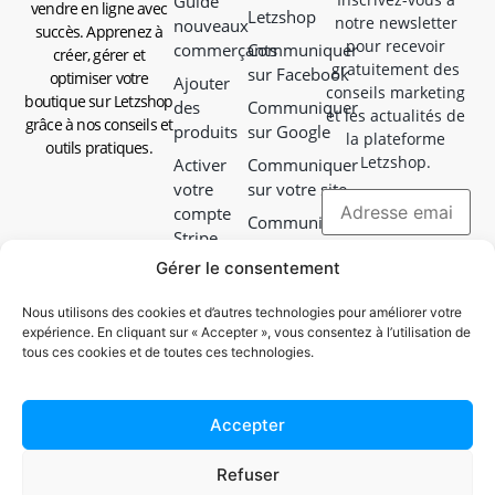
Guide
vendre en ligne avec
Letzshop
notre newsletter
nouveaux
succès. Apprenez à
pour recevoir
commerçants
Communiquer
créer, gérer et
gratuitement des
sur Facebook
optimiser votre
Ajouter
conseils marketing
boutique sur Letzshop
des
Communiquer
et les actualités de
grâce à nos conseils et
produits
sur Google
la plateforme
outils pratiques.
Letzshop.
Activer
Communiquer
votre
sur votre site
compte
Communiquer
Stripe
en magasin
Gérer le consentement
Choisir
Communiquer
votre
avec vos colis
Nous utilisons des cookies et d’autres technologies pour améliorer votre
mode de
expérience. En cliquant sur « Accepter », vous consentez à l’utilisation de
Campagne
livraison
tous ces cookies et de toutes ces technologies.
Facebook
Guide
&
d'emballage
Instagram
Accepter
Gérer ma
Ads
boutique
Refuser
Documents