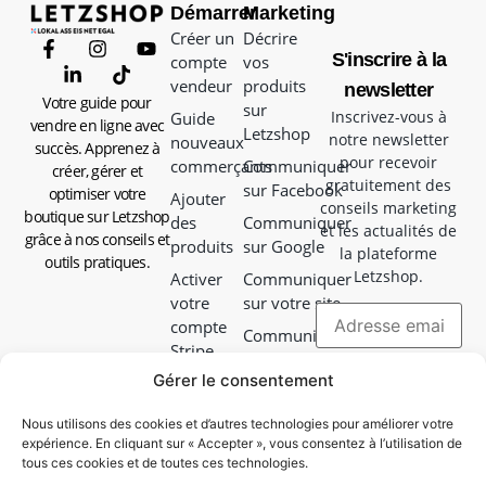
Démarrer
Marketing
Créer un
Décrire
S'inscrire à la
compte
vos
vendeur
produits
newsletter
Votre guide pour
sur
Inscrivez-vous à
Guide
vendre en ligne avec
Letzshop
notre newsletter
nouveaux
succès. Apprenez à
pour recevoir
commerçants
Communiquer
créer, gérer et
gratuitement des
sur Facebook
optimiser votre
Ajouter
conseils marketing
boutique sur Letzshop
des
Communiquer
et les actualités de
grâce à nos conseils et
produits
sur Google
la plateforme
outils pratiques.
Letzshop.
Activer
Communiquer
votre
sur votre site
compte
Communiquer
Stripe
en magasin
Gérer le consentement
Choisir
Communiquer
votre
avec vos colis
Nous utilisons des cookies et d’autres technologies pour améliorer votre
mode de
expérience. En cliquant sur « Accepter », vous consentez à l’utilisation de
Campagne
livraison
tous ces cookies et de toutes ces technologies.
Facebook