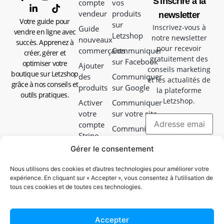
S'inscrire à la
compte
vos
vendeur
produits
newsletter
Votre guide pour
sur
Inscrivez-vous à
Guide
vendre en ligne avec
Letzshop
notre newsletter
nouveaux
succès. Apprenez à
pour recevoir
commerçants
Communiquer
créer, gérer et
gratuitement des
sur Facebook
optimiser votre
Ajouter
conseils marketing
boutique sur Letzshop
des
Communiquer
et les actualités de
grâce à nos conseils et
produits
sur Google
la plateforme
outils pratiques.
Letzshop.
Activer
Communiquer
votre
sur votre site
compte
Communiquer
Stripe
en magasin
Gérer le consentement
Choisir
Communiquer
votre
avec vos colis
Nous utilisons des cookies et d’autres technologies pour améliorer votre
mode de
expérience. En cliquant sur « Accepter », vous consentez à l’utilisation de
Campagne
livraison
tous ces cookies et de toutes ces technologies.
Facebook
Guide
&
d'emballage
Instagram
Accepter