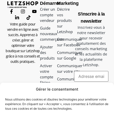
Démarrer
Marketing
Créer un
Décrire
S'inscrire à la
compte
vos
vendeur
produits
newsletter
Votre guide pour
sur
Inscrivez-vous à
Guide
vendre en ligne avec
Letzshop
notre newsletter
nouveaux
succès. Apprenez à
pour recevoir
commerçants
Communiquer
créer, gérer et
gratuitement des
sur Facebook
optimiser votre
Ajouter
conseils marketing
boutique sur Letzshop
des
Communiquer
et les actualités de
grâce à nos conseils et
produits
sur Google
la plateforme
outils pratiques.
Letzshop.
Activer
Communiquer
votre
sur votre site
compte
Communiquer
Stripe
en magasin
Gérer le consentement
Choisir
Communiquer
votre
avec vos colis
Nous utilisons des cookies et d’autres technologies pour améliorer votre
mode de
expérience. En cliquant sur « Accepter », vous consentez à l’utilisation de
Campagne
livraison
tous ces cookies et de toutes ces technologies.
Facebook