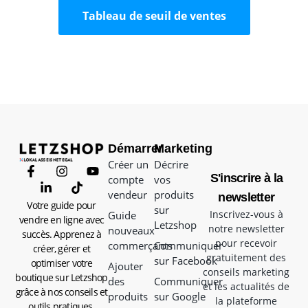
Tableau de seuil de ventes
Démarrer
Marketing
Créer un
Décrire
S'inscrire à la
compte
vos
vendeur
produits
newsletter
Votre guide pour
sur
Inscrivez-vous à
Guide
vendre en ligne avec
Letzshop
notre newsletter
nouveaux
succès. Apprenez à
pour recevoir
commerçants
Communiquer
créer, gérer et
gratuitement des
sur Facebook
optimiser votre
Ajouter
conseils marketing
boutique sur Letzshop
des
Communiquer
et les actualités de
grâce à nos conseils et
produits
sur Google
la plateforme
outils pratiques.