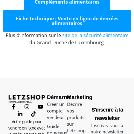
Compléments alimentaires
Fiche technique : Vente en ligne de denrées
alimentaires
Plus d’information sur le
site de la sécurité alimentaire
du Grand-Duché de Luxembourg.
Démarrer
Marketing
Créer un
Décrire
S'inscrire à la
compte
vos
vendeur
produits
newsletter
Votre guide pour
sur
Inscrivez-vous à
Guide
vendre en ligne avec
Letzshop
notre newsletter
nouveaux