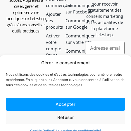
succès. Apprenez à
pour recevoir
commerçants
Communiquer
créer, gérer et
gratuitement des
sur Facebook
optimiser votre
Ajouter
conseils marketing
boutique sur Letzshop
des
Communiquer
et les actualités de
grâce à nos conseils et
produits
sur Google
la plateforme
outils pratiques.
Letzshop.
Activer
Communiquer
votre
sur votre site
compte
Communiquer
Stripe
en magasin
Gérer le consentement
Choisir
Communiquer
votre
avec vos colis
Nous utilisons des cookies et d’autres technologies pour améliorer votre
mode de
expérience. En cliquant sur « Accepter », vous consentez à l’utilisation de
Campagne
livraison
tous ces cookies et de toutes ces technologies.
Facebook
Guide
&
d'emballage
Instagram
Accepter
Gérer ma
Ads
boutique
Refuser
Documents
juridiques
Cookie Policy
Déclaration de confidentialité